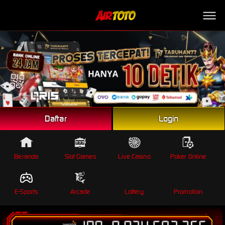
Link Alternatif
Daftar
Login
Beranda
Slot Games
Live Casino
Poker Online
E-Sports
Arcade
Lottery
Promotion