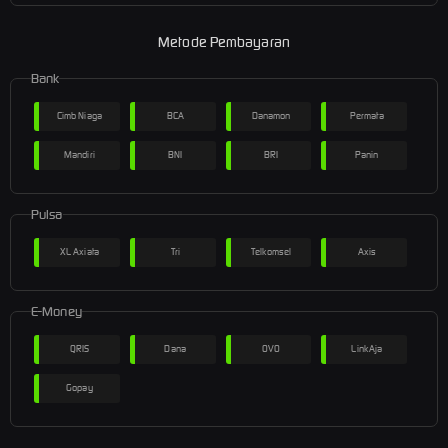
Metode Pembayaran
Bank
Cimb Niaga
BCA
Danamon
Permata
Mandiri
BNI
BRI
Panin
Pulsa
XL Axiata
Tri
Telkomsel
Axis
E-Money
QRIS
Dana
OVO
LinkAja
Gopay